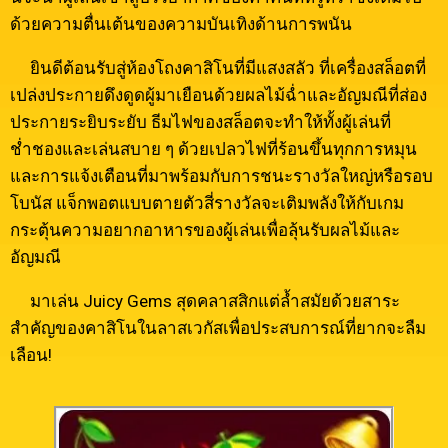
ด้วยความตื่นเต้นของความบันเทิงด้านการพนัน
ยินดีต้อนรับสู่ห้องโถงคาสิโนที่มีแสงสลัว ที่เครื่องสล็อตที่
เปล่งประกายดึงดูดผู้มาเยือนด้วยผลไม้ฉ่ำและอัญมณีที่ส่อง
ประกายระยิบระยับ ธีมไฟของสล็อตจะทำให้ทั้งผู้เล่นที่
ช่ำชองและเล่นสบาย ๆ ด้วยเปลวไฟที่ร้อนขึ้นทุกการหมุน
และการแจ้งเตือนที่มาพร้อมกับการชนะรางวัลใหญ่หรือรอบ
โบนัส แจ็กพอตแบบตายตัวสี่รางวัลจะเติมพลังให้กับเกม
กระตุ้นความอยากอาหารของผู้เล่นเพื่อลุ้นรับผลไม้และ
อัญมณี
มาเล่น Juicy Gems สุดคลาสสิกแต่ล้ำสมัยด้วยสาระ
สำคัญของคาสิโนในลาสเวกัสเพื่อประสบการณ์ที่ยากจะลืม
เลือน!