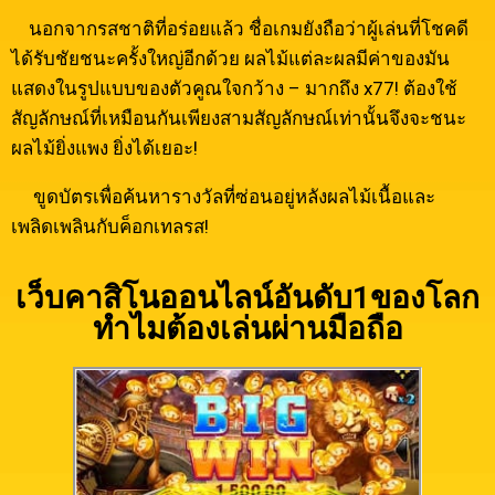
นอกจากรสชาติที่อร่อยแล้ว ชื่อเกมยังถือว่าผู้เล่นที่โชคดี
ได้รับชัยชนะครั้งใหญ่อีกด้วย ผลไม้แต่ละผลมีค่าของมัน
แสดงในรูปแบบของตัวคูณใจกว้าง – มากถึง x77! ต้องใช้
สัญลักษณ์ที่เหมือนกันเพียงสามสัญลักษณ์เท่านั้นจึงจะชนะ
ผลไม้ยิ่งแพง ยิ่งได้เยอะ!
ขูดบัตรเพื่อค้นหารางวัลที่ซ่อนอยู่หลังผลไม้เนื้อและ
เพลิดเพลินกับค็อกเทลรส!
เว็บคาสิโนออนไลน์อันดับ1ของโลก
ทำไมต้องเล่นผ่านมือถือ