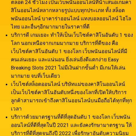
ตลอด 24 ชั่วโมง เป็นเว็บพนันออนไลน์ที่นำเสนอเกมคา
สิโนออนไลน์หลากหลายรูปแบบทุกประเภท ทั้ง สล็อต
พนันออนไลน์ บาคาร่าออนไลน์ แทงบอลออนไลน์ ไฮโล
ไทย และอื่นๆอีกมากมายในราคาที่ดี
บริการดี เกมเยอะ ทำให้เป็นเว็บไซต์คาสิโนอันดับ 1 ของ
โลก นอกเหนือจากเกมมากมาย บริการที่ดีของ คือ
เว็บไซต์คาสิโนอันดับ 1 ของโลก เว็บพนันออนไลน์ที่มี
คนเล่นเยอะ และแน่นอน ยิ่งเล่นยิ่งดีแตกง่าย Easy
Breaking Slots 2021 ไม่มีเงินฝากขั้นต่ำ มีเกมให้เล่น
มากมาย จบที่เว็บเดียว
เว็บไซต์สล็อตออนไลน์ บริษัทแม่ของคาสิโนออนไลน์
เป็นเว็บไซต์คาสิโนอันดับหนึ่งของโลกที่เปิดให้บริการ
ลูกค้าสามารถเข้าถึงคาสิโนออนไลน์บนมือถือได้ทุกที่ทุก
เวลา
บริการด้วยมาตรฐานที่ดีที่สุดอันดับ 1 ของโลก เว็บพนัน
ออนไลน์ที่ดีที่สุดในปี 2021 และยังคงรักษามาตรฐาน ให้
บริการที่ดีที่สุดจนถึงปี 2022 เพื่อรักษาอันดับความนิยม