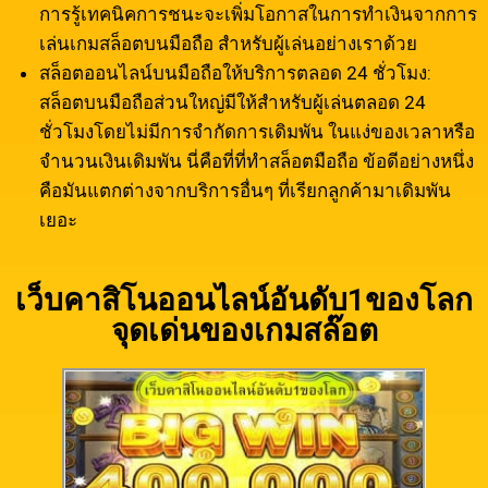
การรู้เทคนิคการชนะจะเพิ่มโอกาสในการทำเงินจากการ
เล่นเกมสล็อตบนมือถือ สำหรับผู้เล่นอย่างเราด้วย
สล็อตออนไลน์บนมือถือให้บริการตลอด 24 ชั่วโมง:
สล็อตบนมือถือส่วนใหญ่มีให้สำหรับผู้เล่นตลอด 24
ชั่วโมงโดยไม่มีการจำกัดการเดิมพัน ในแง่ของเวลาหรือ
จำนวนเงินเดิมพัน นี่คือที่ที่ทำสล็อตมือถือ ข้อดีอย่างหนึ่ง
คือมันแตกต่างจากบริการอื่นๆ ที่เรียกลูกค้ามาเดิมพัน
เยอะ
เว็บคาสิโนออนไลน์อันดับ1ของโลก
จุดเด่นของเกมสล๊อต