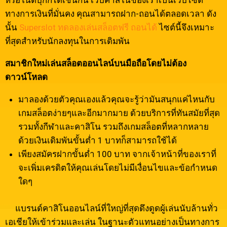
หรือโน้ตบุ๊กก็ได้เช่นกัน เว็บคาสิโนของเราเป็นเว็บไซต์
ทางการเงินที่มั่นคง คุณสามารถฝาก-ถอนได้ตลอดเวลา ดัง
นั้น
Superslot ทดลองเล่นสล็อตฟรี ถอนได้
ไซต์นี้จึงเหมาะ
ที่สุดสำหรับนักลงทุนในการเดิมพัน
สมาชิกใหม่เล่นสล็อตออนไลน์บนมือถือโดยไม่ต้อง
ดาวน์โหลด
มาลองด้วยตัวคุณเองแล้วคุณจะรู้ว่ามันสนุกแค่ไหนกับ
เกมสล็อตง่ายๆและอีกมากมาย ด้วยบริการที่ทันสมัยที่สุด
รวมทั้งกีฬาและคาสิโน รวมถึงเกมสล็อตที่หลากหลาย
ด้วยเงินเดิมพันขั้นต่ำ 1 บาทก็สามารถใช้ได้
เพียงสมัครฝากขั้นต่ำ 100 บาท จากเจ้าหน้าที่ของเราที่
จะเพิ่มเครดิตให้คุณเล่นโดยไม่มีเงื่อนไขและข้อกำหนด
ใดๆ
แบรนด์คาสิโนออนไลน์ที่ใหญ่ที่สุดดึงดูดผู้เล่นนับล้านทั่ว
เอเชียให้เข้าร่วมและเล่น ในฐานะตัวแทนอย่างเป็นทางการ