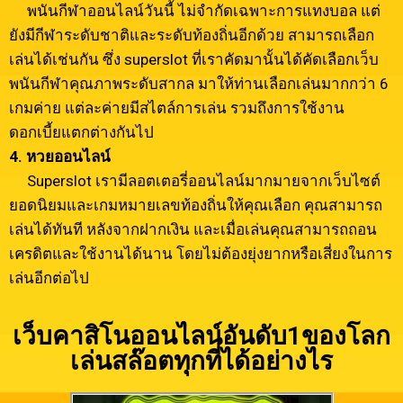
พนันกีฬาออนไลน์วันนี้ ไม่จำกัดเฉพาะการแทงบอล แต่
ยังมีกีฬาระดับชาติและระดับท้องถิ่นอีกด้วย สามารถเลือก
เล่นได้เช่นกัน ซึ่ง superslot ที่เราคัดมานั้นได้คัดเลือกเว็บ
พนันกีฬาคุณภาพระดับสากล มาให้ท่านเลือกเล่นมากกว่า 6
เกมค่าย แต่ละค่ายมีสไตล์การเล่น รวมถึงการใช้งาน
ดอกเบี้ยแตกต่างกันไป
4. หวยออนไลน์
Superslot เรามีลอตเตอรี่ออนไลน์มากมายจากเว็บไซต์
ยอดนิยมและเกมหมายเลขท้องถิ่นให้คุณเลือก คุณสามารถ
เล่นได้ทันที หลังจากฝากเงิน และเมื่อเล่นคุณสามารถถอน
เครดิตและใช้งานได้นาน โดยไม่ต้องยุ่งยากหรือเสี่ยงในการ
เล่นอีกต่อไป
เว็บคาสิโนออนไลน์อันดับ1ของโลก
เล่นสล๊อตทุกที่ได้อย่างไร