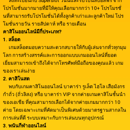
ลงทะเบียนกับ Superslot วันนี้และรับโบนัสบอสฟรี จาก
โปรโมชั่นมากมายที่มีให้คุณเลือกมากกว่า 10+ โปรโมรชั่
นที่สามารถรับโปรโมชั่นได้ทั้งลูกค้าเก่าและลูกค้าใหม่ โปร
โมชั่นรายวัน รายสัปดาห์ หรือ รายเดือน
คาสิโนออนไลน์มีกี่ประเภท?
1. สล็อต
เกมสล็อตมอบความสะดวกสบายให้กับผู้เล่นจากทั่วทุกมุม
โลก การสร้างสรรค์และการออกแบบเกมออนไลน์ที่ยอด
เยี่ยมสามารถเข้าถึงได้จากโทรศัพท์มือถือของคุณแล้ว เกม
ของเราเล่นง่าย
2. คาสิโนสด
พบกับเกมคาสิโนออนไลน์ บาคาร่า รูเล็ต ไฮโล เสือมังกร
กำถั่ว (ถั่วลิสง) หรือ บาคาร่า VIP จากค่ายเกมคาสิโนชั้นนำ
ของเอเชีย ที่คุณสามารถเลือกได้จากค่ายเกมมากกว่า 10
ค่าย โดยเฉพาะเกมที่คัดมาเป็นพิเศษด้วยมาตรฐานสากลใน
การเล่นที่ดี ระบบเหมาะกับการเล่นบนทุกอุปกรณ์
3. พนันกีฬาออนไลน์