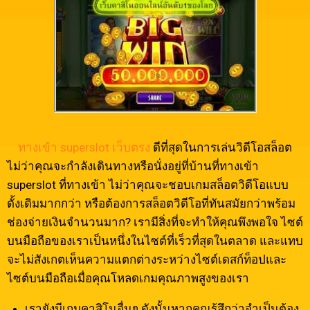
ทางเข้า superslot เว็บตรง
ดีที่สุดในการเล่นวิดีโอสล็อต
ไม่ว่าคุณจะกำลังเดินทางหรือนั่งอยู่ที่บ้านที่ทางเข้า
superslot ที่ทางเข้า ไม่ว่าคุณจะชอบเกมสล็อตวิดีโอแบบ
ดั้งเดิมมากกว่า หรือต้องการสล็อตวิดีโอที่ทันสมัยกว่าพร้อม
ช่องจ่ายเงินจำนวนมาก? เรามีสิ่งที่จะทำให้คุณพึงพอใจ ไซต์
บนมือถือของเราเป็นหนึ่งในไซต์ที่เร็วที่สุดในตลาด และแทบ
จะไม่สังเกตเห็นความแตกต่างระหว่างไซต์เดสก์ท็อปและ
ไซต์บนมือถือเมื่อคุณโหลดเกมคุณภาพสูงของเรา
เรายังมีเกมคาสิโนอื่นๆ ดังนั้นหากคุณรู้สึกว่าจำเป็นต้อง