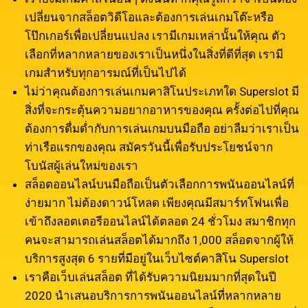
เปลี่ยนจากสล็อตวิดีโอและต้องการเล่นเกมโต๊ะหรือ
โป๊กเกอร์เพื่อเปลี่ยนแปลง เรามีเกมเหล่านั้นให้คุณ ตัว
เลือกที่หลากหลายของเราเป็นหนึ่งในสิ่งที่ดีที่สุด เรามี
เกมสำหรับทุกอารมณ์ที่เป็นไปได้
ไม่ว่าคุณต้องการเล่นเกมคาสิโนประเภทใด Superslot มี
สิ่งที่จะกระตุ้นความอยากอาหารของคุณ ครั้งต่อไปที่คุณ
ต้องการดื่มด่ำกับการเล่นเกมบนมือถือ อย่าลืมว่าเราเป็น
ท่าเรือแรกของคุณ สมัครวันนี้เพื่อรับประโยชน์จาก
โบนัสผู้เล่นใหม่ของเรา
สล็อตออนไลน์บนมือถือเป็นตัวเลือกการพนันออนไลน์ที่
ง่ายมาก ไม่ต้องดาวน์โหลด เพียงคุณมีสมาร์ทโฟนเพื่อ
เข้าถึงลอตเตอรีออนไลน์ได้ตลอด 24 ชั่วโมง สมาชิกทุก
คนจะสามารถเล่นสล็อตได้มากถึง 1,000 สล็อตจากผู้ให้
บริการสูงสุด 6 รายที่มีอยู่ในเว็บไซต์คาสิโน Superslot
เราคือเว็บเล่นสล็อต ที่ได้รับความนิยมมากที่สุดในปี
2020 นำเสนอบริการการพนันออนไลน์ที่หลากหลาย