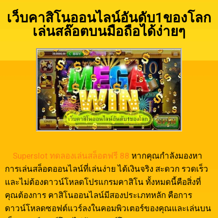
เว็บคาสิโนออนไลน์อันดับ1ของโลก
เล่นสล๊อตบนมือถือได้ง่ายๆ
Superslot ทดลองเล่นสล็อตฟรี 88
หากคุณกำลังมองหา
การเล่นสล็อตออนไลน์ที่เล่นง่าย ได้เงินจริง สะดวก รวดเร็ว
และไม่ต้องดาวน์โหลดโปรแกรมคาสิโน ทั้งหมดนี้คือสิ่งที่
คุณต้องการ คาสิโนออนไลน์มีสองประเภทหลัก คือการ
ดาวน์โหลดซอฟต์แวร์ลงในคอมพิวเตอร์ของคุณและเล่นบน