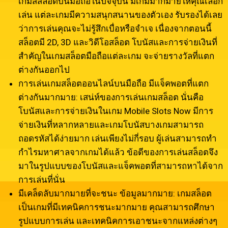
เกมส์สล็อตบนมือถือในปัจจุบัน มีเกมมากมายให้คุณเลือก
เล่น แต่ละเกมมีความสนุกสนานของตัวเอง รับรองได้เลย
ว่าการเล่นคุณจะไม่รู้สึกเบื่อหรือจำเจ เนื่องจากตอนนี้
สล็อตมี 2D, 3D และวิดีโอสล็อต โบนัสและการจ่ายเงินที่
สำคัญในเกมสล็อตมือถือแต่ละเกม จะจ่ายรางวัลที่แตก
ต่างกันออกไป
การเล่นเกมสล็อตออนไลน์บนมือถือ มีแจ็คพอตที่แตก
ต่างกันมากมาย: เสน่ห์ของการเล่นเกมสล็อต นั่นคือ
โบนัสและการจ่ายเงินในเกม Mobile Slots Now มีการ
จ่ายเงินที่หลากหลายและเกมโบนัสบางเกมสามารถ
ถอดรหัสได้ง่ายมาก เล่นเพียงไม่กี่รอบ ผู้เล่นสามารถทำ
กำไรมหาศาลจากเกมได้แล้ว ข้อดีของการเล่นสล็อตจึง
มาในรูปแบบของโบนัสและแจ็คพอตที่สามารถหาได้จาก
การเล่นที่นั่น
มีเคล็ดลับมากมายที่จะชนะ ข้อมูลมากมาย: เกมสล็อต
เป็นเกมที่มีเทคนิคการชนะมากมาย คุณสามารถศึกษา
รูปแบบการเล่น และเทคนิคการเอาชนะจากแหล่งต่างๆ