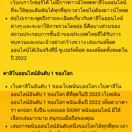
เว็บเบราว์เซอร์ได้ ไม่มีการดาวน์โหลดคาสิโนออนไลน์
ที่จะให้คุณเดิมพันได้ทุกที่ทุกเวลาโดยไม่ต้องดาวน์โหลด
ต่อไปเราจะพูดถึงรายละเอียดเกี่ยวกับคาสิโนออนไลน์
ต่างๆ และจะมาให้ภาพรวมโดยย่อ นี่คือบางส่วนของ
สถานประกอบการชั้นนำของประเทศไทยที่ได้รับการ
ทบทวนและแนะนำอย่างกว้างขวาง เล่นเกมสล็อต
ออนไลน์ได้เงินจริงที่นี่ ซูเปอร์สล็อต ลองสล็อตทั้งหมดใน
ปี 2022
คาสิโนออนไลน์อันดับ 1 ของโลก
เว็บคาสิโนอันดับ 1 ของเว็บพนันบอลโลก เว็บคาสิโน
ออนไลน์อันดับ 1 ของโลก ดีที่สุดในปี 2022 เว็บพนัน
ออนไลน์อันดับ 1 ของโลก พนันเต็มปี 2022 สล็อต บาคา
ร่า ตกปลา ยิงปืน แทงบอล SIGNY พนันออนไลน์ มีให้
เลือกเล่นมากมาย สนุกบนมือถือของคุณ
เล่นการพนันออนไลน์อันดับหนึ่งของโลกได้ทุกที่ทุกเวลา