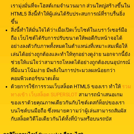
เรามุ่งมั่นที่จะโฮสต์เกมจำนวนมาก ส่วนใหญ่สร้างขึ้นใน
HTML5 สิ่งนี้ทำให้ผู้เล่นได้รับประสบการณ์ที่ราบรื่นยิ่ง
ขึ้น
สิ่งนี้ทำให้มั่นใจได้ว่าเมื่อเปิดเว็บไซต์ในเบราว์เซอร์มือ
ถือ เว็บไซต์ได้รับการปรับขนาดให้พอดีกับหน้าจอได้
อย่างลงตัวกับภาพทั้งหมดในตำแหน่งที่เหมาะสมเพื่อให้
เล่นได้อย่างถูกต้องและทำให้ทุกอย่างดูง่าย นอกจากนี้ยัง
ช่วยให้แน่ใจว่าสามารถโหลดได้อย่างถูกต้องบนอุปกรณ์
ที่มีแนวโน้มง่าย มีพลังในการประมวลผลน้อยกว่า
คอมพิวเตอร์ขนาดเต็ม
ด้วยการใช้การรวมเว็บสล็อต HTML5 ของเรา ทำให้
รวม
ทางเข้า เว็บสล็อต SUPERSLOT
สามารถนำเสนอเกม
ของเราด้วยคุณภาพเดียวกันกับไซต์เดสก์ท็อปของเรา
บนไซต์บนมือถือ ซึ่งหมายความว่าผู้เล่นสามารถสัมผัส
กับสล็อตวิดีโอเดียวกันได้ทั้งที่บ้านหรือบนรถบัส