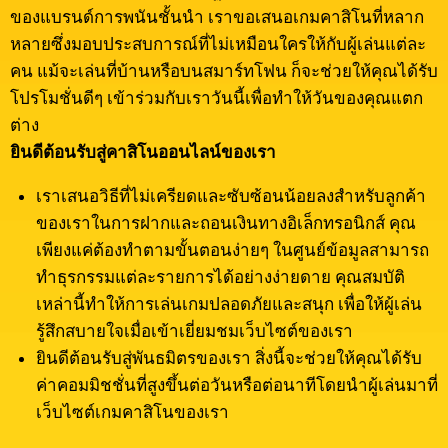
ของแบรนด์การพนันชั้นนำ เราขอเสนอเกมคาสิโนที่หลาก
หลายซึ่งมอบประสบการณ์ที่ไม่เหมือนใครให้กับผู้เล่นแต่ละ
คน แม้จะเล่นที่บ้านหรือบนสมาร์ทโฟน ก็จะช่วยให้คุณได้รับ
โปรโมชั่นดีๆ เข้าร่วมกับเราวันนี้เพื่อทำให้วันของคุณแตก
ต่าง
ยินดีต้อนรับสู่คาสิโนออนไลน์ของเรา
เราเสนอวิธีที่ไม่เครียดและซับซ้อนน้อยลงสำหรับลูกค้า
ของเราในการฝากและถอนเงินทางอิเล็กทรอนิกส์ คุณ
เพียงแค่ต้องทำตามขั้นตอนง่ายๆ ในศูนย์ข้อมูลสามารถ
ทำธุรกรรมแต่ละรายการได้อย่างง่ายดาย คุณสมบัติ
เหล่านี้ทำให้การเล่นเกมปลอดภัยและสนุก เพื่อให้ผู้เล่น
รู้สึกสบายใจเมื่อเข้าเยี่ยมชมเว็บไซต์ของเรา
ยินดีต้อนรับสู่พันธมิตรของเรา สิ่งนี้จะช่วยให้คุณได้รับ
ค่าคอมมิชชั่นที่สูงขึ้นต่อวันหรือต่อนาทีโดยนำผู้เล่นมาที่
เว็บไซต์เกมคาสิโนของเรา