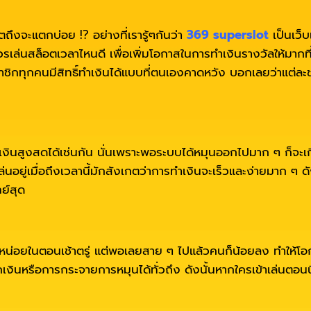
ึงจะแตกบ่อย !
?
อย่างที่เรารู้ๆกันว่า
369 superslot
เป็นเว็บ
เล่นสล็อตเวลาไหนดี เพื่อเพิ่มโอกาสในการทำเงินรางวัลให้มากที
ชิกทุกคนมีสิทธิ์ทำเงินได้แบบที่ตนเองคาดหวัง บอกเลยว่าแต่ละช
ำเงินสูงสดได้เช่นกัน นั่นเพราะพอระบบได้หมุนออกไปมาก ๆ ก็จะ
ู่เมื่อถึงเวลานี้มักสังเกตว่าการทำเงินจะเร็วและง่ายมาก ๆ ดังน
ย์สุด
อะหน่อยในตอนเช้าตรู่ แต่พอเลยสาย ๆ ไปแล้วคนก็น้อยลง ทำให้โ
รือการกระจายการหมุนได้ทั่วถึง ดังนั้นหากใครเข้าเล่นตอนนี้มีส