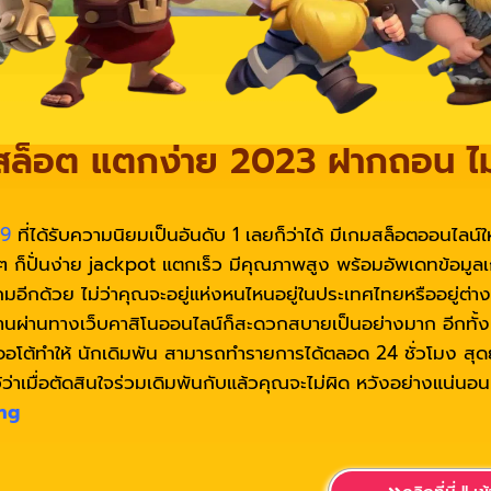
สล็อต แตกง่าย 2023 ฝากถอน ไม่มี
89
ที่ได้รับความนิยมเป็นอันดับ 1 เลยก็ว่าได้ มีเกมสล็อตออนไลน์ใ
 ก็ปั่นง่าย
jackpot
แตกเร็ว มีคุณภาพสูง พร้อมอัพเดทข้อมูลเ
ะเกมอีกด้วย ไม่ว่าคุณจะอยู่แห่งหนไหนอยู่ในประเทศไทยหรืออยู่ต่
งานผ่านทางเว็บคาสิโนออนไลน์ก็สะดวกสบายเป็นอย่างมาก อีกทั้งเ
บออโต้ทำให้ นักเดิมพัน สามารถทำรายการได้ตลอด 24 ชั่วโมง
สุด
าเมื่อตัดสินใจร่วมเดิมพันกับ
แล้วคุณจะไม่ผิด หวังอย่างแน่นอ
ng