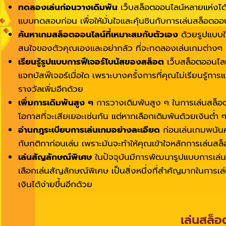
ทดลองเล่นก่อนวางเดิมพัน
เว็บสล็อตออนไลน์หลายแห่งได้ม
แบบทดสอบก่อน เพื่อให้มั่นใจและคุ้นชินกับการเล่นสล็อตออ
ค้นหาเกมสล็อตออนไลน์ที่เหมาะสมกับตัวเอง
ด้วยรูปแบบใ
สนใจของตัวคุณเองและอย่ากลัว ที่จะทดลองเล่นเกมต่างๆ เพื่อห
เรียนรู้รูปแบบการฟีเจอร์โบนัสของสล็อต
เว็บสล็อตออนไลน์
แจกบัสฟีเจอร์เมื่อใด เพราะบางครั้งการที่คุณไม่เรียนรู้
รางวัลเพิ่มอีกด้วย
เพิ่มการเดิมพันสูง ๆ
การวางเดิมพันสูง ๆ ในการเล่นสล็อตอ
โอกาสที่จะเสียเยอะเช่นกัน แต่หากเลือกเดิมพันด้วยเงินต่ำ
อ่านกฎระเบียบการเล่นเกมอย่างละเอียด
ก่อนเล่นเกมพนันค
กับกติกาก่อนเล่น เพราะมันจะทำให้คุณเข้าใจหลักการเล่นสล็อ
เล่นสัญลักษณ์พิเศษ
ในปัจจุบันมีการพัฒนารูปแบบการเล่นใ
เลือกเล่นสัญลักษณ์พิเศษ เป็นสิ่งหนึ่งที่สำคัญมากในการเล
เงินได้ง่ายขึ้นอีกด้วย
เล่นสล็