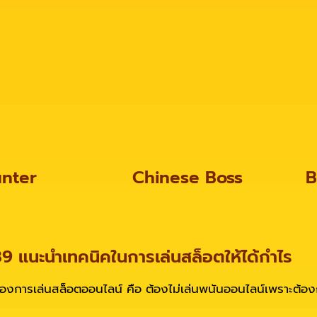
unter
Chinese Boss
B
9 แนะนำเทคนิคในการเล่นสล็อตให้ได้กำไร
องการเล่นสล็อตออนไลน์ คือ ต้องไม่เล่นพนันออนไลน์เพราะต้องก