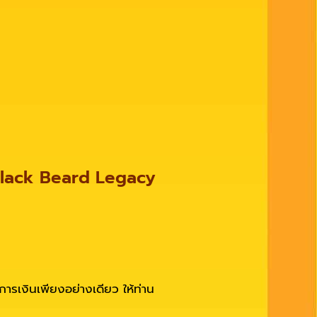
lack Beard Legacy
ารเงินเพียงอย่างเดียว ให้ท่าน