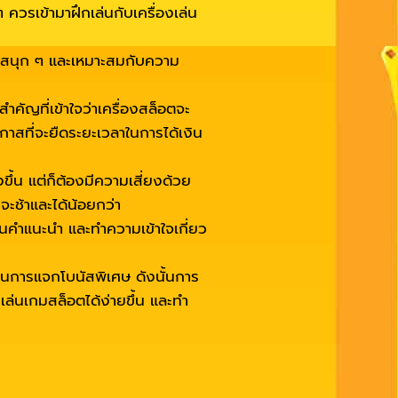
ควรเข้ามาฝึกเล่นกับเครื่องเล่น
สนุก ๆ และเหมาะสมกับความ
สำคัญที่เข้าใจว่าเครื่องสล็อตจะ
กาสที่จะยืดระยะเวลาในการได้เงิน
ขึ้น แต่ก็ต้องมีความเสี่ยงด้วย
จะช้าและได้น้อยกว่า
านคำแนะนำ และทำความเข้าใจเกี่ยว
์ในการแจกโบนัสพิเศษ ดังนั้นการ
รเล่นเกมสล็อตได้ง่ายขึ้น และทำ