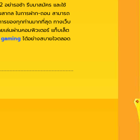
22
อย่ารอช้า รีบมาสมัคร และใช้
าตรฐานสากล ในการฝาก-ถอน สามารถ
ิการของทุกท่านมากที่สุด ทางเว็บ
์โดยเล่นผ่านคอมพิวเตอร์ แท็บเล็ต
r gaming
ได้อย่างสบายใจตลอด