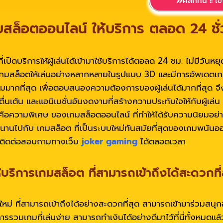
คลิกที่นี่ !
บสล็อตออนไลน์ ให้บริการ ตลอด 24 ชั
ที่เปิดบริการให้ผู้เล่นได้เข้ามาใช้บริการได้ตอลด
24
ชม. ไม่มีวันหยุ
ะมีเกมสล็อตให้เล่นอย่างหลากหลายในรูปแบบ
3D
และมีการอัพเดตเกม
มมากที่สุด เพื่อตอบสนองความต้องการของผู้เล่นได้มากที่สุด จึ
น่าตื่นเต้น และแอนิเมชั่นอันงดงามที่สร้างความประทับใจให้กับผู้
ี้คือความพิเศษ ของเกมสล็อตออนไลน์ ที่ทำให้ได้รับความนิยมอย่างต
กสนานไปกับ เกมสล็อต ที่เป็นระบบใหม่ทันสมัย
ที่สุดของเกมพนันออ
ถติดต่อสอบถามทางเว็บ
joker gaming
ได้ตลอดเวลา
้บริการเกมสล็อต ที่สามารถเข้าถึงได้สะดวกที่
ใหม่ ที่สามารถเข้าถึงได้อย่างสะดวกที่สุด สามารถเข้ามาร่วมสนุก
วมเกมที่เล่นง่าย สามารถทำเงินได้อย่างดีมาไว้ที่นี่ทั้งหมดแล้ว