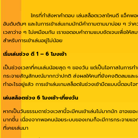
ใครที่กำลังหาคำตอบ เล่นสล็อตเวลาไหนดี แจ็คพอตถ
อันดับต้นๆ
และในการเข้าเล่นเกมมักมีคำถามตามมาบ่อย ๆ ว่าควร
เวลาว่าง ๆ ไม่เหมือนกัน เราขอตอบคำถามแบบชัดเจนเพื่อให้สมา
สำหรับการเข้าเล่นอยู่ไม่น้อย
เริ่มเล่นช่วง ตี 1 – 6 โมงเช้า
เป็นช่วงเวลาที่คนเล่นน้อยสุด ๆ ของวัน แต่เป็นโอกาสในการท
กระจายสัญลักษณ์มากกว่าปกติ ส่งผลให้คนที่ยังคงติดลมและเล่นอย
ทำอะไรอยู่แล้ว การเข้าเล่นเกมสล็อตในช่วงเช้ามืดแบบนี้ตอบโจท
เล่นสล็อตช่วง 6 โมงเช้า-เที่ยงวัน
หากเป็นวันธรรมดาช่วงเวลานี้จะมีคนเข้าเล่นไม่มากนัก อาจเย
มากขึ้น เนื่องจากพอคนน้อยระบบของเกมก็จะมีการกระจายแจกเงินห
ที่เคยเล่นมา