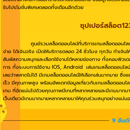
รับโปรโมชั่นพิเศษตลอดทั้งเดือนอีกด้วย
ซุปเปอร์สล็อต12
ศูนย์รวมสล็อตออนไลน์ที่บริการเกมสล็อตออนไล
ง่าย ได้เงินจริง เปิดให้บริการตลอด 24 ชั่วโมง ทุกวัน ทำเงิน
สัมผัสความสนุกและเลือกใช้งานได้หลายช่องทาง ทั้งคอมพิวเตอร
การ ทั้งระบบการใช้งาน IOS, Android เล่นเกมสล็อตออนไลน์แบบง
เลยว่าพลาดไม่ได้ มีเกมสล็อตออนไลน์ให้เลือกเล่นมากมาย ซึ่งแ
เร็ว มีคุณภาพสูง พร้อมอัพเดทข้อมูลเกี่ยวกับเกมสล็อตออนไลน์แ
เกม ที่อัดแน่นไปด้วยคุณภาพมีเกมที่หลากหลายและมีเกมมากมายแ
เว็บเดียวมีเกมมากมายหลากหลายมาให้คุณร่วมสนุกอย่างแน่น
9 อันด