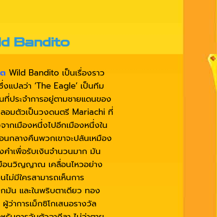
ld Bandito
อต
Wild Bandito เป็นเรื่องราว
ซึ่งแปลว่า ‘The Eagle’ เป็นทีม
คนที่ประจำการอยู่ตามชายแดนของ
ลอมตัวเป็นวงดนตรี Mariachi ที่
ากเมืองหนึ่งไปอีกเมืองหนึ่งใน
ตอนกลางคืนพวกเขาจะปล้นเหมือง
ำเพื่อรับเงินจำนวนมาก มัน
มือนวิญญาณ เคลื่อนไหวอย่าง
จนไม่มีใครสามารถเห็นการ
กมัน และในพริบตาเดียว ทอง
ผู้ว่าการเม็กซิโกเสนอรางวัล
หรับการจับตัวอากีลา ไม่ว่าตาย