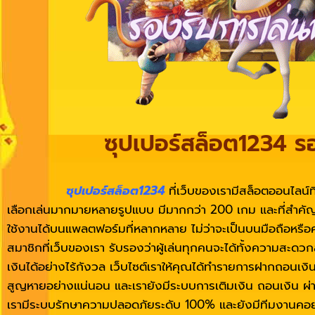
ซุปเปอร์สล็อต1234 รอ
ซุปเปอร์สล็อต1234
ที่เว็บของเรามีสล็อตออนไลน์
เลือกเล่นมากมายหลายรูปแบบ มีมากกว่า 200 เกม และที่สำคัญ
ใช้งานได้บนแพลตฟอร์มที่หลากหลาย ไม่ว่าจะเป็นบนมือถือหรือคอ
สมาชิกที่เว็บของเรา รับรองว่าผู้เล่นทุกคนจะได้ทั้งความส
เงินได้อย่างไร้กังวล เว็บไซต์เราให้คุณได้ทำรายการฝากถอนเ
สูญหายอย่างแน่นอน และเรายังมีระบบการเติมเงิน ถอนเงิน ผ่า
เรามีระบบรักษาความปลอดภัยระดับ 100% และยังมีทีมงานคอยด