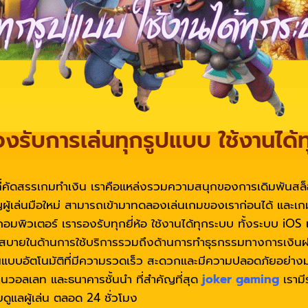
งรับการเล่นทุกรูปแบบ ใช้งานได้
ที่คัดสรรเกมทำเงิน เราคือแหล่งรวมความสนุกของการเดิมพันสล็อ
ผู้เล่นมือใหม่ สามารถเข้ามาทดลองเล่นเกมของเราก่อนได้ และ
มพิวเตอร์ เรารองรับทุกยี่ห้อ ใช้งานได้ทุกระบบ ทั้งระบบ iOS แ
ะดวกสบายในด้านการใช้บริการรวมถึงด้านการทำธุรกรรมทางการเง
งินแบบอัตโนมัติที่มีความรวดเร็ว สะดวกและมีความปลอดภัยอย่าง
นวอลเลท และธนาคารชั้นนำ ที่สำคัญที่สุด
joker gaming
เรามี
ูแลผู้เล่น ตลอด 24 ชั่วโมง