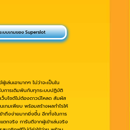
้าสู่ระบบเกมของ Superslot
ย์ผู้เล่นเอามากๆ ไม่ว่าจะเป็นใน
บการเดิมพันกับทุกระบบปฏิบัติ
้าเว็บไซต์ไม่ต้องดาวน์โหลด สัมผัส
์ในเกมเพียบ พร้อมสร้างผลกำไรให้
เข้าถึงง่ายมากยิ่งขึ้น อีกทั้งในการ
ตกจริง การันตีจากผู้เข้าเล่นจริง
รสมาชิกฟรีไม่มีค่าใช้จ่าย พร้อม