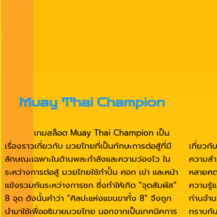
Muay Thai Champion
เกมสล็อต Muay Thai Champion เป็น
เกมสล
เรื่องราวเกี่ยวกับ มวยไทยที่เป็นทักษะการต่อสู้ที่มี
เกี่ยวก
ลักษณะเฉพาะในด้านพละกำลังและความว่องไว ใน
ความสำเ
ระหว่างการต่อสู้ มวยไทยใช้กำปั้น ศอก เข่า และหน้า
หลายศต
แข้งรวมกันระหว่างการชก ซึ่งทำให้เกิด “จุดสัมผัส”
ความรู้
8 จุด ดังนั้นคำว่า “ศิลปะแห่งแขนขาทั้ง 8” จึงถูก
ท่านจำนว
นำมาใช้เพื่ออธิบายมวยไทย นอกจากเป็นเทคนิคการ
ทราบกัน