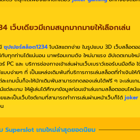
34 เว็บเดียวมีเกมสนุกมากมายให้เลือกเล่น
น์
ซุปเปอร์สล็อต1234
โบนัสแตกง่าย ในรูปแบบ 3D เว็บสล็อตออนไ
ให้กับทุกท่านได้แน่นอน มาพร้อมเกมดัง ใหม่มาแรง อัปเดตเกมใหม่อ
์ PC และ บริการช่องทางเข้าเล่นผ่านเว็บเบราว์เซอร์บนมือถือ ใ
่ายๆ ที่ เป็นแหล่งเดิมพันที่บริการการเล่นสล็อตที่ทำเงินให้กั
ต่ละเกมนั้นก็จะให้นักเดิมพันสามารถทดลองเล่นได้ฟรี ๆ จะเล่นเ
ต่ละเกม ให้ผู้เล่นได้ศึกษาข้อมูลก่อนเข้าเล่นเกมสล็อตออนไลน์แต
ละเป็นเว็บไซต์เกมที่สามารถทำการเล่นผ่านหน้าเว็บก็ได้
joker
อน
ับ Superslot เกมใหม่ล่าสุดยอดนิยม