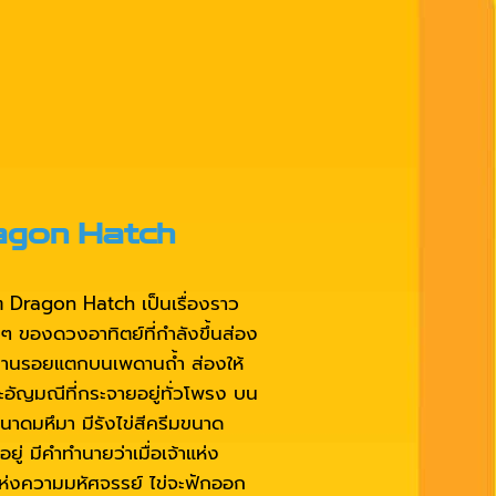
agon Hatch
gon Hatch เป็นเรื่องราว
นๆ ของดวงอาทิตย์ที่กำลังขึ้นส่อง
บผ่านรอยแตกบนเพดานถ้ำ ส่องให้
ละอัญมณีที่กระจายอยู่ทั่วโพรง บน
ดมหึมา มีรังไข่สีครีมขนาด
ยู่ มีคำทำนายว่าเมื่อเจ้าแห่ง
แห่งความมหัศจรรย์ ไข่จะฟักออก